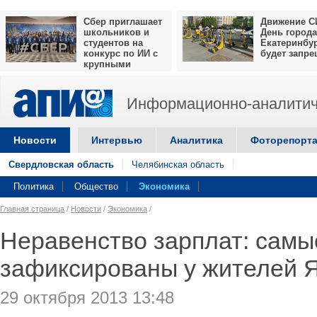
Сбер приглашает
Движение С
школьников и
День города
студентов на
Екатеринбу
конкурс по ИИ с
будет запр
крупными
призами
Информационно-аналитич
Новости
Интервью
Аналитика
Фоторепорт
Свердловская область
Челябинская область
Политика
Общество
Экономика
Главная страница
/
Новости
/
Экономика
/
Неравенство зарплат: самы
зафиксированы у жителей
29 октября 2013 13:48