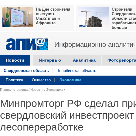
На Дне строителя
Строители
выступят
Свердловск
Uma2rman и
области ста
Афродита
зарабатыва
больше
Информационно-аналитич
Новости
Интервью
Аналитика
Фоторепорт
Свердловская область
Челябинская область
Политика
Общество
Экономика
Главная страница
/
Новости
/
Экономика
/
Минпромторг РФ сделал пр
свердловский инвестпроект
лесопереработке