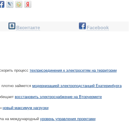
Вконтакте
Facebook
скорить процесс
техприсоединения к электросетям на территории
 плотно займется
модернизацией электроподстанций Екатеринбурга
 обещает
восстановить электроснабжение на Вторчермете
ан
новый максимум нагрузки
ла на международный
уровень управления проектами