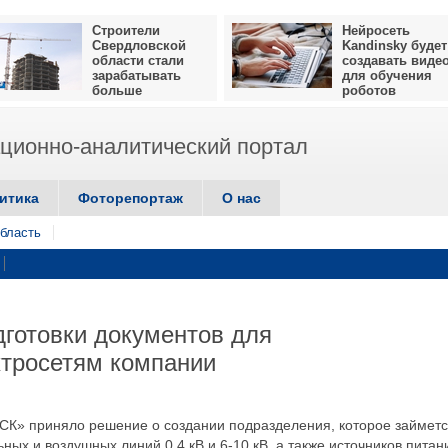
Строители
Нейросеть
Свердловской
Kandinsky будет
области стали
создавать виде
зарабатывать
для обучения
больше
роботов
ионно-аналитический портал
итика
Фоторепортаж
О нас
бласть
дготовки документов для
ктросетям компании
СК» приняло решение о создании подразделения, которое займет
ых и воздушных линий 0,4 кВ и 6-10 кВ, а также источников питан