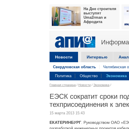
На Дне строителя
выступят
Uma2rman и
Афродита
Информац
Новости
Интервью
Анал
Свердловская область
Челябинская о
Политика
Общество
Экономика
Главная страница
/
Новости
/
Экономика
/
ЕЭСК сократит сроки по
техприсоединения к эле
15 марта 2013 15:43
ЕКАТЕРИНБУРГ
. Руководством ОАО «ЕЭ
разработкой инженерных проектов кабельн