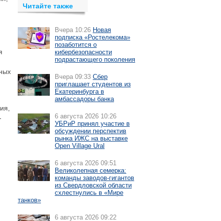
Читайте также
Вчера 10:26
Новая
подписка «Ростелекома»
позаботится о
я
кибербезопасности
подрастающего поколения
нных
Вчера 09:33
Сбер
приглашает студентов из
Екатеринбурга в
амбассадоры банка
ия,
6 августа 2026 10:26
-
УБРиР принял участие в
обсуждении перспектив
рынка ИЖС на выставке
Open Village Ural
6 августа 2026 09:51
Великолепная семерка:
команды заводов-гигантов
из Свердловской области
схлестнулись в «Мире
танков»
6 августа 2026 09:22