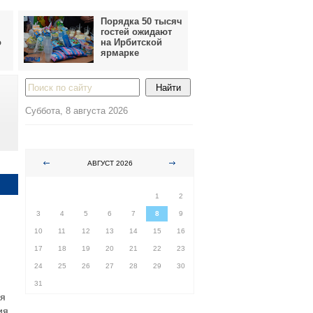
Порядка 50 тысяч
гостей ожидают
о
на Ирбитской
ярмарке
Суббота, 8 августа 2026
АВГУСТ 2026
ПН
ВТ
СР
ЧТ
ПТ
СБ
ВС
1
2
3
4
5
6
7
8
9
10
11
12
13
14
15
16
17
18
19
20
21
22
23
24
25
26
27
28
29
30
31
ся
ия,