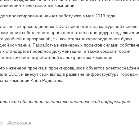
оединения к электросетям компании.
дел проектирования начнет работу уже в мае 2013 года.
ктов по техприсоединению ЕЭСК привлекает на конкурсной основе
 компании собственного проектного отдела процедура подключени
е удобной и прозрачной, т.к. все этапы техприсоединения будут
одной компании. Разработка инженерных проектов силами собстве
х стандартов проектной документации, а также сократит сроки
я подключения потребителей к электросетям компании.
ого инженера проекта и проектировщиков объектов электроснабжен
дела ЕЭСК и внесут свой вклад в развитие инфраструктуры города»,
нала компании Анна Радостева.
дловское областное агентство политической информации».
ии
Электросети