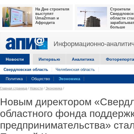
На Дне строителя
Строители
выступят
Свердловск
Uma2rman и
области ста
Афродита
зарабатыва
больше
Информационно-аналитич
Новости
Интервью
Аналитика
Фоторепорт
Свердловская область
Челябинская область
Политика
Общество
Экономика
Главная страница
/
Новости
/
Экономика
/
Новым директором «Свердл
областного фонда поддержк
предпринимательства» ста