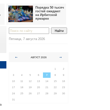
Порядка 50 тысяч
гостей ожидают
о
на Ирбитской
ярмарке
Пятница, 7 августа 2026
АВГУСТ 2026
ПН
ВТ
СР
ЧТ
ПТ
СБ
ВС
1
2
3
4
5
6
7
8
9
10
11
12
13
14
15
16
17
18
19
20
21
22
23
24
25
26
27
28
29
30
31
а