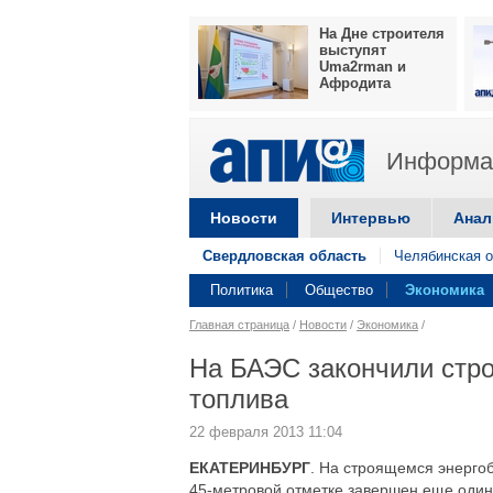
На Дне строителя
выступят
Uma2rman и
Афродита
Информац
Новости
Интервью
Анал
Свердловская область
Челябинская о
Политика
Общество
Экономика
Главная страница
/
Новости
/
Экономика
/
На БАЭС закончили стро
топлива
22 февраля 2013 11:04
ЕКАТЕРИНБУРГ
. На строящемся энерго
45-метровой отметке завершен еще один