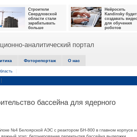
Строители
Нейросеть
Свердловской
Kandinsky будет
области стали
создавать виде
зарабатывать
для обучения
больше
роботов
ионно-аналитический портал
итика
Фоторепортаж
О нас
бласть
ительство бассейна для ядерного
блоке №4 Белоярской АЭС с реактором БН-800 в главном корпусе н
 важный этап: бетонирование перекрытия бассейна выдержки