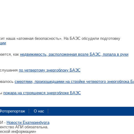
ит наша «атомная безопасность». На БАЭС обсудили подготовку
нции
ается, как
недвижимость, расположенная возле БАЭС, попала в руки
 слушания
по четвертому энергоблоку БАЭС
овалось
смертями, произошедшими на стройке четвертого энергоблока 
ны
пожара на строящемся энергоблоке БАЭС
Фоторепортаж
О нас
ПИ -
Новости Екатеринбурга
гентство АПИ обязательна.
ческой информации»