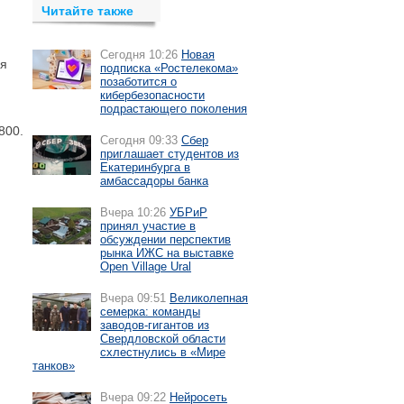
Читайте также
Сегодня 10:26
Новая
ия
подписка «Ростелекома»
позаботится о
кибербезопасности
подрастающего поколения
800.
Сегодня 09:33
Сбер
приглашает студентов из
Екатеринбурга в
амбассадоры банка
Вчера 10:26
УБРиР
принял участие в
обсуждении перспектив
рынка ИЖС на выставке
Open Village Ural
Вчера 09:51
Великолепная
семерка: команды
заводов-гигантов из
Свердловской области
схлестнулись в «Мире
танков»
Вчера 09:22
Нейросеть