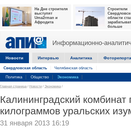
На Дне строителя
Строители
выступят
Свердловск
Uma2rman и
области ста
Афродита
зарабатыва
больше
Информационно-аналитич
Новости
Интервью
Аналитика
Фоторепорт
Свердловская область
Челябинская область
Политика
Общество
Экономика
Главная страница
/
Новости
/
Экономика
/
Калининградский комбинат 
килограммов уральских изу
31 января 2013 16:19