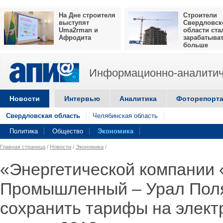
На Дне строителя
Строители
выступят
Свердловск
Uma2rman и
области ста
Афродита
зарабатыва
больше
Информационно-аналитич
Новости
Интервью
Аналитика
Фоторепорт
Свердловская область
Челябинская область
Политика
Общество
Экономика
Главная страница
/
Новости
/
Экономика
/
«Энергетической компании 
Промышленный – Урал Пол
сохранить тарифы на элект