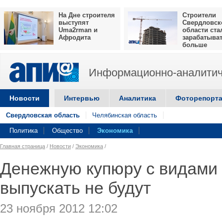
На Дне строителя
Строители
выступят
Свердловск
Uma2rman и
области ста
Афродита
зарабатыва
больше
Информационно-аналитич
Новости
Интервью
Аналитика
Фоторепорт
Свердловская область
Челябинская область
Политика
Общество
Экономика
Главная страница
/
Новости
/
Экономика
/
Денежную купюру с видами
выпускать не будут
23 ноября 2012 12:02