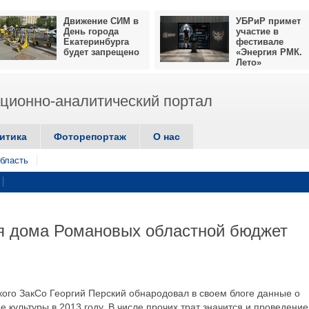
Движение СИМ в
УБРиР примет
День города
участие в
Екатеринбурга
фестивале
будет запрещено
«Энергия РМК.
Лето»
ионно-аналитический портал
итика
Фоторепортаж
О нас
бласть
я дома Романовых областной бюджет
кого ЗакСо Георгий Перский обнародовал в своем блоге данные о
 культуры в 2013 году. В числе прочих трат значится и проведение