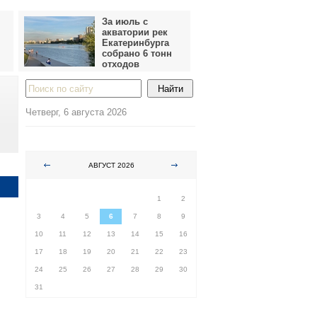
За июль с
акватории рек
Екатеринбурга
собрано 6 тонн
отходов
Четверг, 6 августа 2026
АВГУСТ 2026
ПН
ВТ
СР
ЧТ
ПТ
СБ
ВС
1
2
3
4
5
6
7
8
9
10
11
12
13
14
15
16
17
18
19
20
21
22
23
24
25
26
27
28
29
30
31