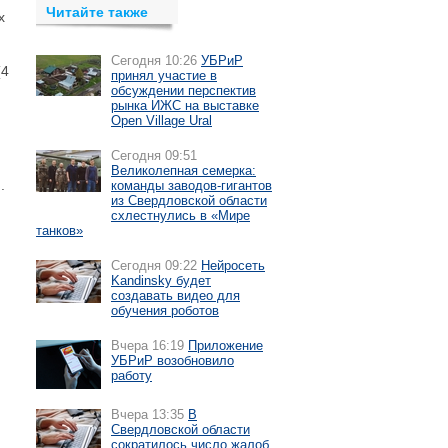
Читайте также
х
Сегодня 10:26
УБРиР
(4
принял участие в
обсуждении перспектив
рынка ИЖС на выставке
Open Village Ural
Сегодня 09:51
Великолепная семерка:
.
команды заводов-гигантов
из Свердловской области
схлестнулись в «Мире
танков»
Сегодня 09:22
Нейросеть
Kandinsky будет
создавать видео для
обучения роботов
Вчера 16:19
Приложение
УБРиР возобновило
работу
Вчера 13:35
В
Свердловской области
сократилось число жалоб