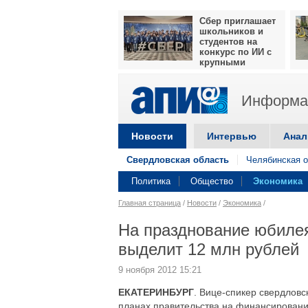
Сбер приглашает
школьников и
студентов на
конкурс по ИИ с
крупными
призами
Информац
Новости
Интервью
Анал
Свердловская область
Челябинская о
Политика
Общество
Экономика
Главная страница
/
Новости
/
Экономика
/
На празднование юбиле
выделит 12 млн рублей
9 ноября 2012 15:21
ЕКАТЕРИНБУРГ
. Вице-спикер свердловс
планах правительства на финансирование