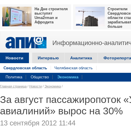
На Дне строителя
Строители
выступят
Свердловск
Uma2rman и
области ста
Афродита
зарабатыва
больше
Информационно-аналитич
Новости
Интервью
Аналитика
Фоторепорт
Свердловская область
Челябинская область
Политика
Общество
Экономика
Главная страница
/
Новости
/
Экономика
/
За август пассажиропоток 
авиалиний» вырос на 30%
13 сентября 2012 11:44