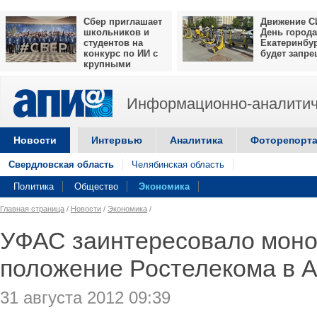
Сбер приглашает
Движение С
школьников и
День города
студентов на
Екатеринбу
конкурс по ИИ с
будет запр
крупными
призами
Информационно-аналитич
Новости
Интервью
Аналитика
Фоторепорт
Свердловская область
Челябинская область
Политика
Общество
Экономика
Главная страница
/
Новости
/
Экономика
/
УФАС заинтересовало мон
положение Ростелекома в 
31 августа 2012 09:39