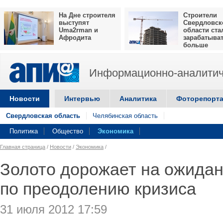
На Дне строителя
Строители
выступят
Свердловск
Uma2rman и
области ста
Афродита
зарабатыва
больше
Информационно-аналитич
Новости
Интервью
Аналитика
Фоторепорт
Свердловская область
Челябинская область
Политика
Общество
Экономика
Главная страница
/
Новости
/
Экономика
/
Золото дорожает на ожида
по преодолению кризиса
31 июля 2012 17:59