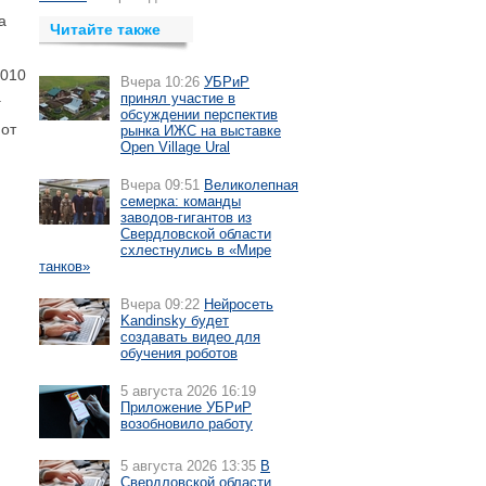
а
Читайте также
2010
Вчера 10:26
УБРиР
.
принял участие в
обсуждении перспектив
 от
рынка ИЖС на выставке
Open Village Ural
Вчера 09:51
Великолепная
семерка: команды
заводов-гигантов из
Свердловской области
схлестнулись в «Мире
танков»
Вчера 09:22
Нейросеть
Kandinsky будет
создавать видео для
обучения роботов
5 августа 2026 16:19
Приложение УБРиР
возобновило работу
5 августа 2026 13:35
В
Свердловской области