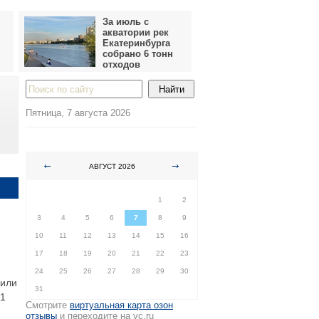
За июль с
акватории рек
Екатеринбурга
собрано 6 тонн
отходов
Пятница, 7 августа 2026
АВГУСТ 2026
ПН
ВТ
СР
ЧТ
ПТ
СБ
ВС
1
2
3
4
5
6
7
8
9
10
11
12
13
14
15
16
17
18
19
20
21
22
23
24
25
26
27
28
29
30
щили
31
11
Смотрите
виртуальная карта озон
отзывы
и переходите на vc.ru