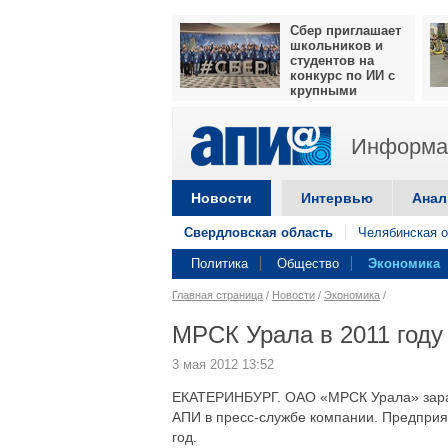
Сбер приглашает
школьников и
студентов на
конкурс по ИИ с
крупными
призами
Информац
Новости
Интервью
Анал
Свердловская область
Челябинская о
Политика
Общество
Экономика
Главная страница
/
Новости
/
Экономика
/
МРСК Урала в 2011 году
3 мая 2012 13:52
ЕКАТЕРИНБУРГ. ОАО «МРСК Урала» зараб
АПИ в пресс-службе компании. Предприя
год.