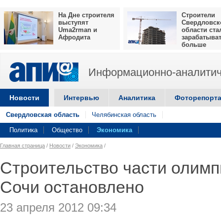
На Дне строителя
Строители
выступят
Свердловск
Uma2rman и
области ста
Афродита
зарабатыва
больше
Информационно-аналитич
Новости
Интервью
Аналитика
Фоторепорт
Свердловская область
Челябинская область
Политика
Общество
Экономика
Главная страница
/
Новости
/
Экономика
/
Строительство части олимп
Сочи остановлено
23 апреля 2012 09:34