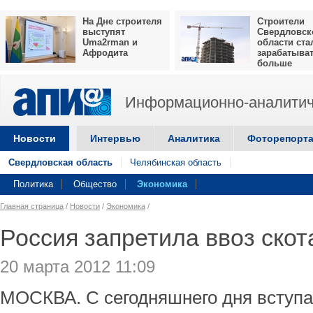
На Дне строителя
Строители
выступят
Свердловск
Uma2rman и
области ста
Афродита
зарабатыва
больше
Информационно-аналитич
Новости
Интервью
Аналитика
Фоторепорт
Свердловская область
Челябинская область
Политика
Общество
Экономика
Главная страница
/
Новости
/
Экономика
/
Россия запретила ввоз скот
20 марта 2012 11:09
МОСКВА. С сегодняшнего дня вступае