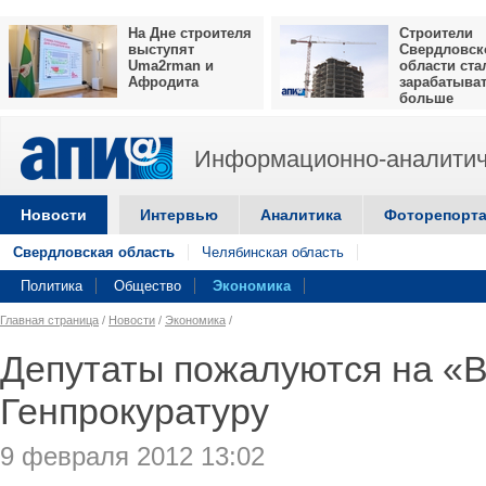
На Дне строителя
Строители
выступят
Свердловск
Uma2rman и
области ста
Афродита
зарабатыва
больше
Информационно-аналитич
Новости
Интервью
Аналитика
Фоторепорт
Свердловская область
Челябинская область
Политика
Общество
Экономика
Главная страница
/
Новости
/
Экономика
/
Депутаты пожалуются на «
Генпрокуратуру
9 февраля 2012 13:02