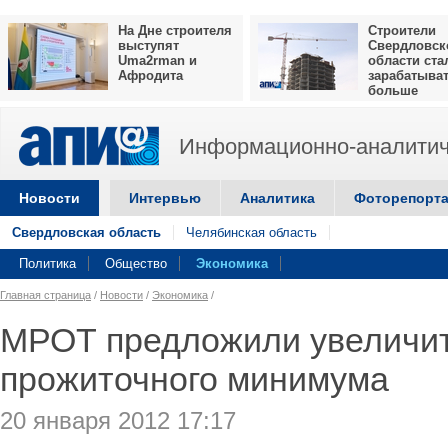
На Дне строителя
Строители
выступят
Свердловск
Uma2rman и
области ста
Афродита
зарабатыва
больше
Информационно-аналитич
Новости
Интервью
Аналитика
Фоторепорт
Свердловская область
Челябинская область
Политика
Общество
Экономика
Главная страница
/
Новости
/
Экономика
/
МРОТ предложили увеличит
прожиточного минимума
20 января 2012 17:17