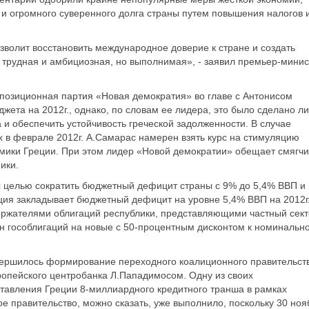
 огромного суверенного долга страны путем повышения налогов 
волит восстановить международное доверие к стране и создать
 трудная и амбициозная, но выполнимая», - заявил премьер-минис
оппозиционная партия «Новая демократия» во главе с Антонисом
ета на 2012г., однако, по словам ее лидера, это было сделано л
и обеспечить устойчивость греческой задолженности. В случае
 в феврале 2012г. А.Самарас намерен взять курс на стимуляцию
омики Греции. При этом лидер «Новой демократии» обещает смягчи
ики.
с целью сократить бюджетный дефицит страны с 9% до 5,4% ВВП и
ия закладывает бюджетный дефицит на уровне 5,4% ВВП на 2012г
ержателями облигаций республики, представляющими частный сект
 гособлигаций на новые с 50-процентным дисконтом к номинальн
авершилось формирование переходного коалиционного правительст
ропейского центробанка Л.Пападимосом. Одну из своих
ставления Греции 8-миллиардного кредитного транша в рамках
правительство, можно сказать, уже выполнило, поскольку 30 ноя