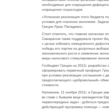
необходимые для сокращения дефицита и
сокращения госрасходов.
«Успешная реализация этого бюджета поз
условия для спасения экономики. Задача
Греции Лукас Пападимос.
Стоит отметить, что главная греческая 
Самарасом также поддержала проект бюдж
с целью избежать немедленного дефолта 
победы его партии на досрочных выборах
экономического роста и оживление экон
меры налогового стимулирования эконом
Госбюджет Греции на 2012г. разработан 
сформировать первичный профицит. Грец
при условии реализации соглашения с д
предполагающего «добровольный» обмен
стоимости.
Напомним, 11 ноября 2011г. в Греции з
во главе с бывшим вице-президентом Ев
первоочередных задач - добиться предо
действующей программы помощи — новое 