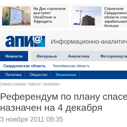
На Дне строителя
Строители
выступят
Свердловск
Uma2rman и
области ста
Афродита
зарабатыва
больше
Информационно-аналитич
Новости
Интервью
Аналитика
Фоторепорт
Свердловская область
Челябинская область
Политика
Общество
Экономика
Главная страница
/
Новости
/
Экономика
/
Референдум по плану спас
назначен на 4 декабря
3 ноября 2011 09:35