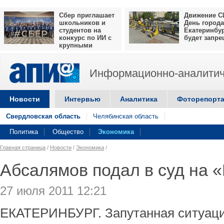
Сбер приглашает
Движение С
школьников и
День города
студентов на
Екатеринбу
конкурс по ИИ с
будет запр
крупными
призами
Информационно-аналитич
Новости
Интервью
Аналитика
Фоторепорт
Свердловская область
Челябинская область
Политика
Общество
Экономика
Главная страница
/
Новости
/
Экономика
/
Абсалямов подал в суд на 
27 июля 2011 12:21
ЕКАТЕРИНБУРГ. Запутанная ситуаци