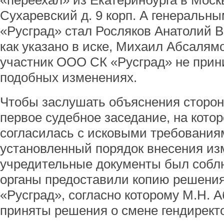
«переехал» из Екатеринбурга в Москв
Сухаревский д. 9 корп. А генераль
«Русград» стал Росляков Анатолий 
как указано в иске, Михаил Абсалям
участник ООО СК «Русград» не при
подобных изменениях.
Чтобы заслушать объяснения сторон,
первое судебное заседание, на кот
согласилась с исковыми требованиями
установленный порядок внесения из
учредительные документы был собл
органы предоставили копию решения
«Русград», согласно которому М.Н.
приняты решения о смене гендиректо