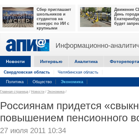
Сбер приглашает
Движение С
школьников и
День города
студентов на
Екатеринбу
конкурс по ИИ с
будет запр
крупными
призами
Информационно-аналитич
Новости
Интервью
Аналитика
Фоторепорт
Свердловская область
Челябинская область
Политика
Общество
Экономика
Главная страница
/
Новости
/
Экономика
/
Россиянам придется «свыкн
повышением пенсионного в
27 июля 2011 10:34