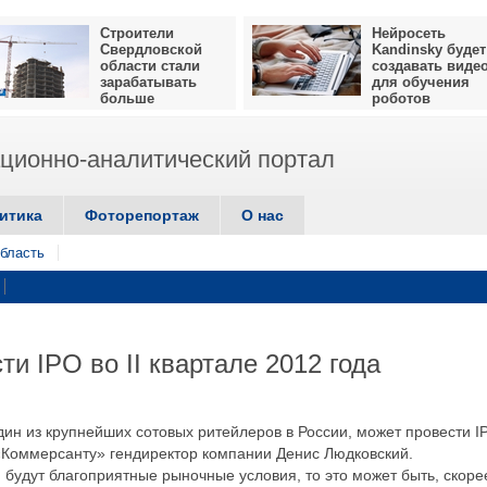
Строители
Нейросеть
Свердловской
Kandinsky будет
области стали
создавать виде
зарабатывать
для обучения
больше
роботов
ионно-аналитический портал
итика
Фоторепортаж
О нас
бласть
и IPO во II квартале 2012 года
ин из крупнейших сотовых ритейлеров в России, может провести I
 «Коммерсанту» гендиректор компании Денис Людковский.
и будут благоприятные рыночные условия, то это может быть, скоре