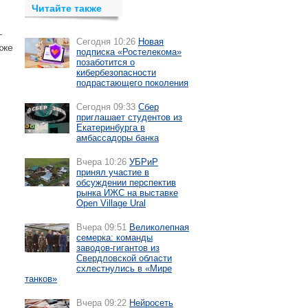
Читайте также
—
Сегодня 10:26
Новая
кже
подписка «Ростелекома»
позаботится о
кибербезопасности
подрастающего поколения
Сегодня 09:33
Сбер
приглашает студентов из
Екатеринбурга в
амбассадоры банка
Вчера 10:26
УБРиР
принял участие в
обсуждении перспектив
рынка ИЖС на выставке
Open Village Ural
Вчера 09:51
Великолепная
семерка: команды
заводов-гигантов из
Свердловской области
схлестнулись в «Мире
танков»
Вчера 09:22
Нейросеть