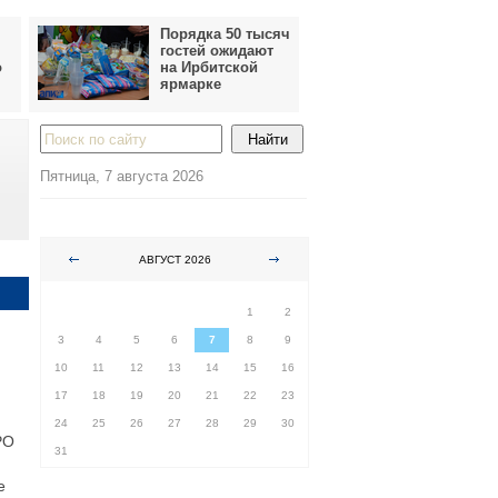
Порядка 50 тысяч
гостей ожидают
о
на Ирбитской
ярмарке
Пятница, 7 августа 2026
АВГУСТ 2026
ПН
ВТ
СР
ЧТ
ПТ
СБ
ВС
1
2
3
4
5
6
7
8
9
10
11
12
13
14
15
16
17
18
19
20
21
22
23
24
25
26
27
28
29
30
PO
31
е