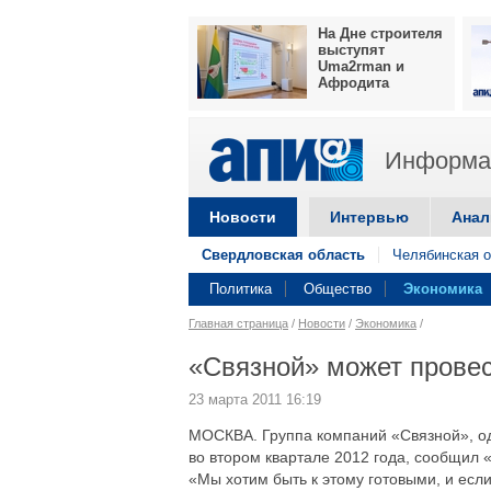
На Дне строителя
выступят
Uma2rman и
Афродита
Информац
Новости
Интервью
Анал
Свердловская область
Челябинская о
Политика
Общество
Экономика
Главная страница
/
Новости
/
Экономика
/
«Связной» может провест
23 марта 2011 16:19
МОСКВА. Группа компаний «Связной», од
во втором квартале 2012 года, сообщил
«Мы хотим быть к этому готовыми, и есл