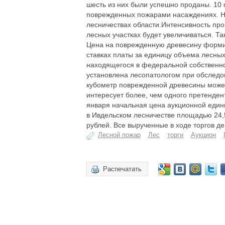
шесть из них были успешно проданы. 10 
поврежденных пожарами насаждениях. На
лесничествах области.Интенсивность пр
лесных участках будет увеличиваться. Та
Цена на поврежденную древесину формир
ставках платы за единицу объема лесных
находящегося в федеральной собственно
установлена лесопатологом при обследо
кубометр поврежденной древесины может 
интересует более, чем одного претендент
января начальная цена аукционной едини
в Ивдельском лесничестве площадью 24,5 
рублей. Все вырученные в ходе торгов 
Лесной пожар
Лес
торги
Аукцион
Распечатать