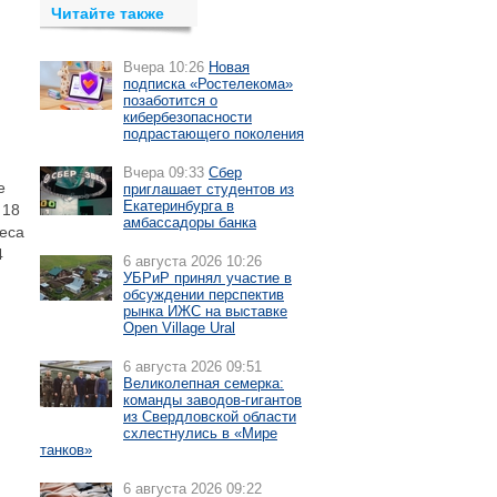
Читайте также
Вчера 10:26
Новая
подписка «Ростелекома»
позаботится о
кибербезопасности
подрастающего поколения
Вчера 09:33
Сбер
е
приглашает студентов из
Екатеринбурга в
 18
амбассадоры банка
леса
4
6 августа 2026 10:26
УБРиР принял участие в
обсуждении перспектив
рынка ИЖС на выставке
Open Village Ural
6 августа 2026 09:51
Великолепная семерка:
команды заводов-гигантов
из Свердловской области
схлестнулись в «Мире
танков»
6 августа 2026 09:22