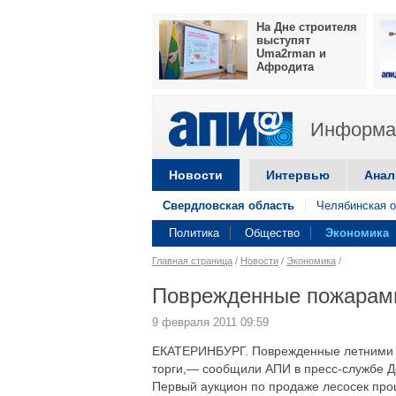
На Дне строителя
выступят
Uma2rman и
Афродита
Информац
Новости
Интервью
Анал
Свердловская область
Челябинская о
Политика
Общество
Экономика
Главная страница
/
Новости
/
Экономика
/
Поврежденные пожарами
9 февраля 2011 09:59
ЕКАТЕРИНБУРГ. Поврежденные летними п
торги,— сообщили АПИ в пресс-службе Д
Первый аукцион по продаже лесосек прош