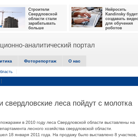
Строители
Нейросеть
Свердловской
Kandinsky будет
области стали
создавать виде
зарабатывать
для обучения
больше
роботов
ионно-аналитический портал
итика
Фоторепортаж
О нас
бласть
 свердловские леса пойдут с молотка
ожарами в 2010 году леса Свердловской области выставлены на
епартамента лесного хозяйства свердловской области.
ел 18 января 2011 года. На продажу было выставлено 8 участков,