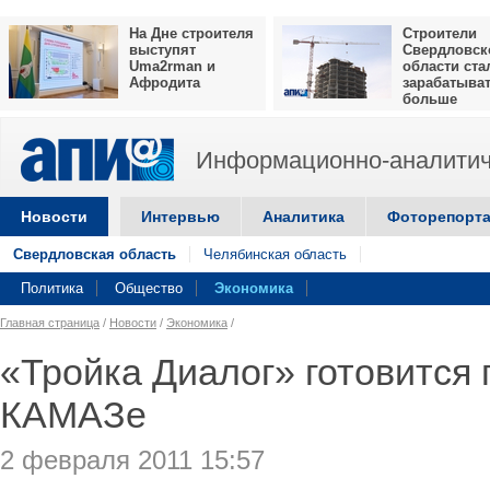
На Дне строителя
Строители
выступят
Свердловск
Uma2rman и
области ста
Афродита
зарабатыва
больше
Информационно-аналитич
Новости
Интервью
Аналитика
Фоторепорт
Свердловская область
Челябинская область
Политика
Общество
Экономика
Главная страница
/
Новости
/
Экономика
/
«Тройка Диалог» готовится 
КАМАЗе
2 февраля 2011 15:57