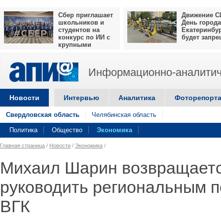
Сбер приглашает
Движение С
школьников и
День города
студентов на
Екатеринбу
конкурс по ИИ с
будет запр
крупными
призами
Информационно-аналитич
Новости
Интервью
Аналитика
Фоторепорт
Свердловская область
Челябинская область
Политика
Общество
Экономика
Главная страница
/
Новости
/
Экономика
/
Михаил Шарин возвращаетс
руководить региональным 
ВГК