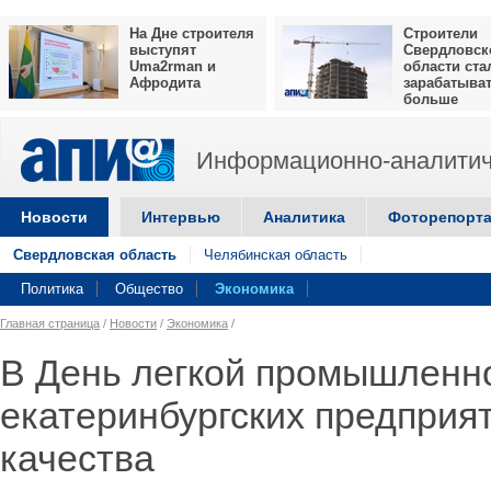
На Дне строителя
Строители
выступят
Свердловск
Uma2rman и
области ста
Афродита
зарабатыва
больше
Информационно-аналитич
Новости
Интервью
Аналитика
Фоторепорт
Свердловская область
Челябинская область
Политика
Общество
Экономика
Главная страница
/
Новости
/
Экономика
/
В День легкой промышленн
екатеринбургских предприят
качества