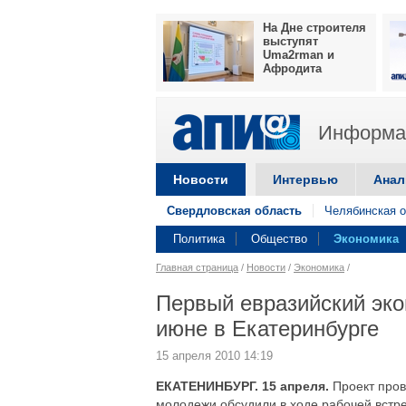
На Дне строителя
выступят
Uma2rman и
Афродита
Информац
Новости
Интервью
Анал
Свердловская область
Челябинская о
Политика
Общество
Экономика
Главная страница
/
Новости
/
Экономика
/
Первый евразийский эк
июне в Екатеринбурге
15 апреля 2010 14:19
ЕКАТЕНИНБУРГ. 15 апреля.
Проект пров
молодежи обсудили в ходе рабочей встр