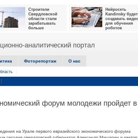
Строители
Нейросеть
Свердловской
Kandinsky будет
области стали
создавать виде
зарабатывать
для обучения
больше
роботов
ионно-аналитический портал
итика
Фоторепортаж
О нас
бласть
ономический форум молодежи пройдет в
едения на Урале первого евразийского экономического форума
ечи сегодня свердловский губернатор Александр Мишарин и ректор