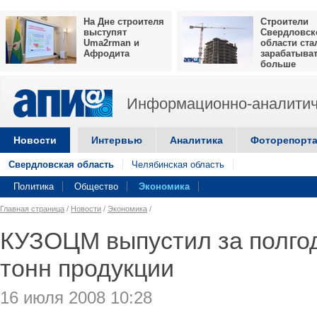
На Дне строителя
Строители
выступят
Свердловск
Uma2rman и
области ста
Афродита
зарабатыва
больше
Информационно-аналитич
Новости
Интервью
Аналитика
Фоторепорт
Свердловская область
Челябинская область
Политика
Общество
Экономика
Главная страница
/
Новости
/
Экономика
/
КУЗОЦМ выпустил за полго
тонн продукции
16 июля 2008 10:28