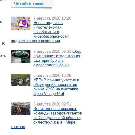
Читайте также
7 августа 2026 10:26
с
Новая подписка
«Ростелекома»
позаботится о
кибербезопасности
подрастающего поколения
. В
7 августа 2026 09:33
Сбер
ить
приглашает студентов из
Екатеринбурга в
амбассадоры банка
6 августа 2026 10:26
УБРиР принял участие в
обсуждении перспектив
рынка ИЖС на выставке
Open Village Ural
6 августа 2026 09:51
Великолепная семерка:
команды заводов-гигантов
из Свердловской области
схлестнулись в «Мире
танков»