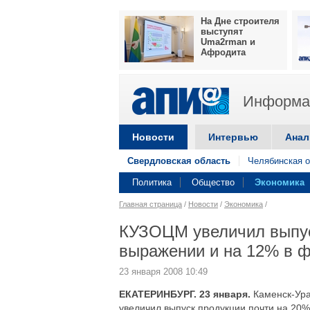
На Дне строителя
выступят
Uma2rman и
Афродита
Информац
Новости
Интервью
Анал
Свердловская область
Челябинская о
Политика
Общество
Экономика
Главная страница
/
Новости
/
Экономика
/
КУЗОЦМ увеличил выпус
выражении и на 12% в ф
23 января 2008 10:49
ЕКАТЕРИНБУРГ. 23 января.
Каменск-Ура
увеличил выпуск продукции почти на 20