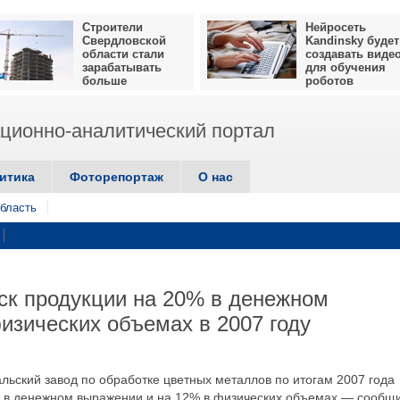
Строители
Нейросеть
Свердловской
Kandinsky будет
области стали
создавать виде
зарабатывать
для обучения
больше
роботов
ионно-аналитический портал
итика
Фоторепортаж
О нас
бласть
к продукции на 20% в денежном
изических объемах в 2007 году
льский завод по обработке цветных металлов по итогам 2007 года
% в денежном выражении и на 12% в физических объемах,— сообщ