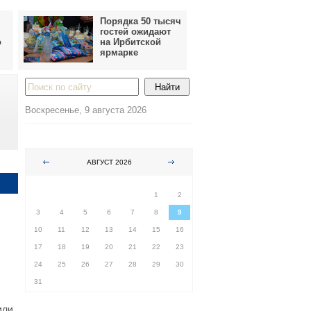
Порядка 50 тысяч
гостей ожидают
о
на Ирбитской
ярмарке
Воскресенье, 9 августа 2026
АВГУСТ 2026
ПН
ВТ
СР
ЧТ
ПТ
СБ
ВС
1
2
3
4
5
6
7
8
9
10
11
12
13
14
15
16
17
18
19
20
21
22
23
24
25
26
27
28
29
30
31
или