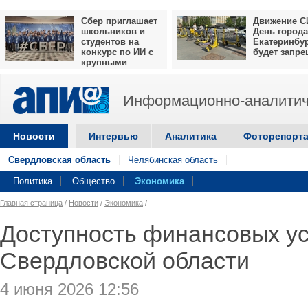
Сбер приглашает
Движение С
школьников и
День города
студентов на
Екатеринбу
конкурс по ИИ с
будет запр
крупными
призами
Информационно-аналитич
Новости
Интервью
Аналитика
Фоторепорт
Свердловская область
Челябинская область
Политика
Общество
Экономика
Главная страница
/
Новости
/
Экономика
/
Доступность финансовых ус
Свердловской области
4 июня 2026 12:56