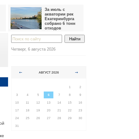
За июль с
акватории рек
Екатеринбурга
собрано 6 тонн
отходов
Четверг, 6 августа 2026
АВГУСТ 2026
ПН
ВТ
СР
ЧТ
ПТ
СБ
ВС
1
2
3
4
5
6
7
8
9
10
11
12
13
14
15
16
17
18
19
20
21
22
23
24
25
26
27
28
29
30
ой
31
же