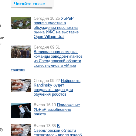
Читайте также
Сегодня 10:26
УБРиР
принял участие в
й
обсуждении перспектив
рынка ИЖС на выставке
Open Village Ural
ии
е
Сегодня 09:51
Великолепная семерка:
команды заводов-гигантов
из Свердловской области
схлестнулись в «Мире
танков»
Сегодня 09:22
Нейросеть
Kandinsky будет
создавать видео для
обучения роботов
Вчера 16:19
Приложение
УБРиР возобновило
работу
Вчера 13:35
В
ду
Свердловской области
сократилось число жалоб