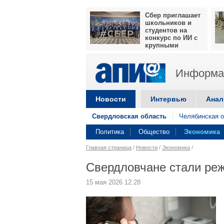
Сбер приглашает
школьников и
студентов на
конкурс по ИИ с
крупными
призами
Информац
Новости
Интервью
Анал
Свердловская область
Челябинская о
Политика
Общество
Экономика
Главная страница
/
Новости
/
Экономика
/
Свердловчане стали реж
15 мая 2026 12:28