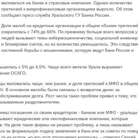
жаловаться на банки и страховые компании. Однако количество
претензий к микрофинансовым организациям выросло. Об этом
сообщает пресс-служба Уральского ГУ Банка России.
Доля жалоб на кредитные организации в общем объеме претензи
сократилась с 74% до 66%. По-прежнему больше всего вопросов у
людей вызывают темы кибермошенничества, социальной инженер
и блокировки счетов, но их количество уменьшилось. Это следстви
системной борьбы с мошенниками, которую ведут Банк России и
ьшилась с 5% до 4,5%. Чаще всего жители Урала выражают
лении ОСАГО.
цы жаловались чаще, чем ранее, и доля претензий к МФО в общем
. В основном жалобы были связаны с возвратом денег за
бслуживанием долга. Рост числа таких проблем привел к тому, что
 называемым раздолжнителям.
блемы погашения со своим кредитором - банком или МФО - уральцы
зывают юридические или околофинансовые компании, которые
ов. На деле такие фирмы не решают проблему, а лишь оказывают
ьги за формальную подачу заявления в банк или за советы по пово
 за их услуги, но его долг продолжает копиться», - отметил Сергей