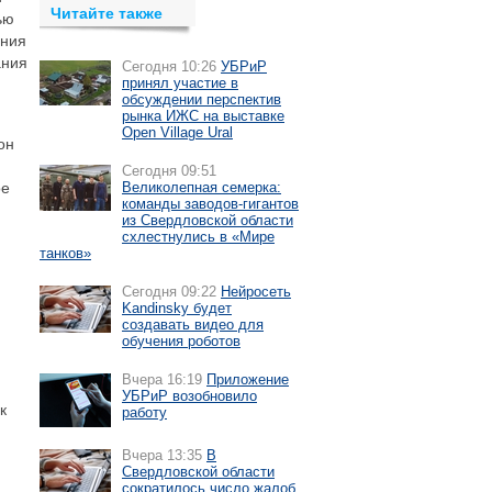
Читайте также
ью
ения
ания
Сегодня 10:26
УБРиР
принял участие в
обсуждении перспектив
рынка ИЖС на выставке
Open Village Ural
он
Сегодня 09:51
ое
Великолепная семерка:
команды заводов-гигантов
из Свердловской области
схлестнулись в «Мире
танков»
Сегодня 09:22
Нейросеть
Kandinsky будет
создавать видео для
обучения роботов
Вчера 16:19
Приложение
УБРиР возобновило
к
работу
Вчера 13:35
В
Свердловской области
сократилось число жалоб