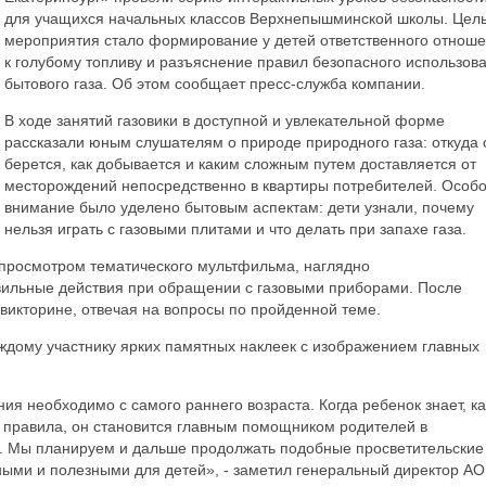
для учащихся начальных классов Верхнепышминской школы. Цел
мероприятия стало формирование у детей ответственного отнош
к голубому топливу и разъяснение правил безопасного использов
бытового газа. Об этом сообщает пресс-служба компании.
В ходе занятий газовики в доступной и увлекательной форме
рассказали юным слушателям о природе природного газа: откуда 
берется, как добывается и каким сложным путем доставляется от
месторождений непосредственно в квартиры потребителей. Особ
внимание было уделено бытовым аспектам: дети узнали, почему
нельзя играть с газовыми плитами и что делать при запахе газа.
просмотром тематического мультфильма, наглядно
ильные действия при обращении с газовыми приборами. После
 викторине, отвечая на вопросы по пройденной теме.
дому участнику ярких памятных наклеек с изображением главных
ия необходимо с самого раннего возраста. Когда ребенок знает, ка
ь правила, он становится главным помощником родителей в
. Мы планируем и дальше продолжать подобные просветительские
ными и полезными для детей», - заметил генеральный директор АО