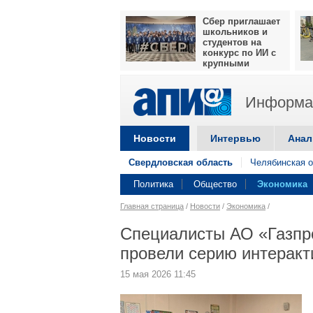
Сбер приглашает
школьников и
студентов на
конкурс по ИИ с
крупными
призами
Информац
Новости
Интервью
Анал
Свердловская область
Челябинская о
Политика
Общество
Экономика
Главная страница
/
Новости
/
Экономика
/
Специалисты АО «Газпр
провели серию интеракт
15 мая 2026 11:45