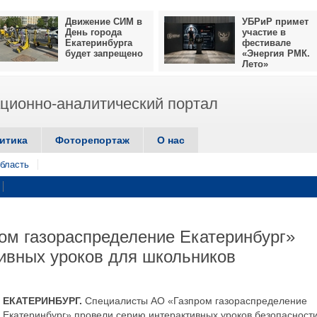
Движение СИМ в
УБРиР примет
День города
участие в
Екатеринбурга
фестивале
будет запрещено
«Энергия РМК.
Лето»
ионно-аналитический портал
итика
Фоторепортаж
О нас
бласть
ом газораспределение Екатеринбург»
ивных уроков для школьников
ЕКАТЕРИНБУРГ.
Специалисты АО «Газпром газораспределение
Екатеринбург» провели серию интерактивных уроков безопасност