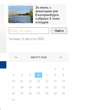
За июль с
акватории рек
Екатеринбурга
собрано 6 тонн
отходов
Четверг, 6 августа 2026
АВГУСТ 2026
ПН
ВТ
СР
ЧТ
ПТ
СБ
ВС
1
2
3
4
5
6
7
8
9
10
11
12
13
14
15
16
17
18
19
20
21
22
23
24
25
26
27
28
29
30
31
и