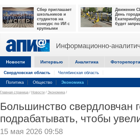
Сбер приглашает
Движение С
школьников и
День города
студентов на
Екатеринбу
конкурс по ИИ с
будет запр
крупными
призами
Информационно-аналитич
Новости
Интервью
Аналитика
Фоторепорт
Свердловская область
Челябинская область
Политика
Общество
Экономика
Главная страница
/
Новости
/
Экономика
/
Большинство свердловчан 
подрабатывать, чтобы увел
15 мая 2026 09:58