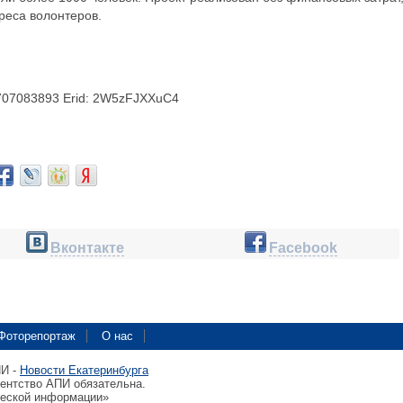
реса волонтеров.
07083893 Erid: 2W5zFJXXuC4
Вконтакте
Facebook
Фоторепортаж
О нас
ПИ -
Новости Екатеринбурга
гентство АПИ обязательна.
ческой информации»