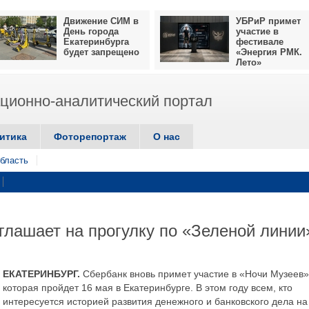
Движение СИМ в
УБРиР примет
День города
участие в
Екатеринбурга
фестивале
будет запрещено
«Энергия РМК.
Лето»
ионно-аналитический портал
итика
Фоторепортаж
О нас
бласть
глашает на прогулку по «Зеленой линии
ЕКАТЕРИНБУРГ.
Сбербанк вновь примет участие в «Ночи Музеев»
которая пройдет 16 мая в Екатеринбурге. В этом году всем, кто
интересуется историей развития денежного и банковского дела на