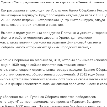
Урале, Сбер предлагает посетить экскурсии по «Зеленой линии».
Как рассказали в пресс-центре Уральского банка Сбербанка Росси
пешеходные маршруты будут проходить каждые два часа с 15.00 
21.00. Место встречи - исторический центр Екатеринбурга, откуда
началось его строительство и развитие.
Вместе с гидом участники пройдут по Плотинке и узнают интерес
факты о работе монетного двора на Урале, деятельности
ков, а также влиянии региона на развитие финансовой системы
 собрали много исторических данных, городских легенд и
кий офис Сбербанка на Малышева, 31В, который принимает клиенто
о еще в 1939 году и сейчас является памятником эпохе
ток, стахановцев и строительства городов-заводов. Здание Сберк
го стиля советских общественных сооружений. В 2011 году была
многие артефакты советских времен остались на своем месте - в т
нина в центре клиентского зала как символ преемственности и связ
у «Зеленая линия. Гуляй со Сбером» является победителем
т статус «Партнер национального проекта «Туризм». За время
ли более 1000 человек. Проект реализован без финансовых затрат