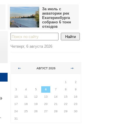
За июль с
акватории рек
Екатеринбурга
собрано 6 тонн
отходов
Четверг, 6 августа 2026
АВГУСТ 2026
ПН
ВТ
СР
ЧТ
ПТ
СБ
ВС
1
2
3
4
5
6
7
8
9
»
10
11
12
13
14
15
16
17
18
19
20
21
22
23
24
25
26
27
28
29
30
,
31