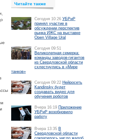
Читайте также
и,
Сегодня 10:26
УБРиР
до
принял участие в
обсуждении перспектив
рынка ИЖС на выставке
Open Village Ural
ные
Сегодня 09:51
Великолепная семерка:
команды заводов-гигантов
из Свердловской области
схлестнулись в «Мире
танков»
в
Сегодня 09:22
Нейросеть
Kandinsky будет
ассы
создавать видео для
обучения роботов
ом
Вчера 16:19
Приложение
и
УБРиР возобновило
работу
Вчера 13:35
В
Свердловской области
,
сократилось число жалоб