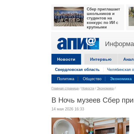
Сбер приглашает
школьников и
студентов на
конкурс по ИИ с
крупными
призами
Информац
Новости
Интервью
Анал
Свердловская область
Челябинская о
Политика
Общество
Экономика
Главная страница
/
Новости
/
Экономика
/
В Ночь музеев Сбер при
14 мая 2026 16:33