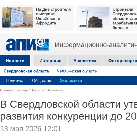
На Дне строителя
Строители
выступят
Свердловск
Uma2rman и
области ста
Афродита
зарабатыва
больше
Информационно-аналитич
Новости
Интервью
Аналитика
Фоторепорт
Свердловская область
Челябинская область
Политика
Общество
Экономика
Главная страница
/
Новости
/
Экономика
/
В Свердловской области ут
развития конкуренции до 20
13 мая 2026 12:01