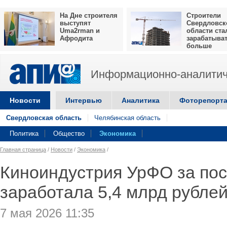
На Дне строителя
Строители
выступят
Свердловск
Uma2rman и
области ста
Афродита
зарабатыва
больше
Информационно-аналитич
Новости
Интервью
Аналитика
Фоторепорт
Свердловская область
Челябинская область
Политика
Общество
Экономика
Главная страница
/
Новости
/
Экономика
/
Киноиндустрия УрФО за пос
заработала 5,4 млрд рубле
7 мая 2026 11:35