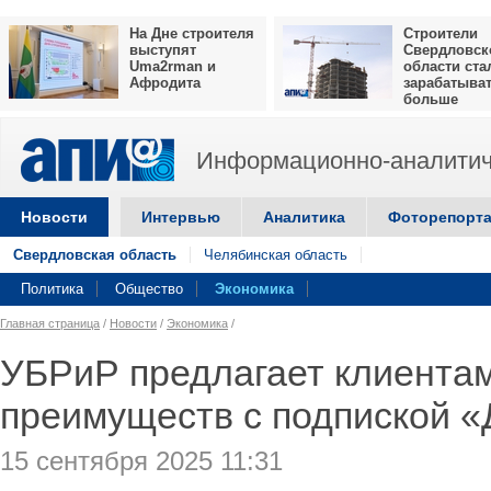
На Дне строителя
Строители
выступят
Свердловск
Uma2rman и
области ста
Афродита
зарабатыва
больше
Информационно-аналитич
Новости
Интервью
Аналитика
Фоторепорт
Свердловская область
Челябинская область
Политика
Общество
Экономика
Главная страница
/
Новости
/
Экономика
/
УБРиР предлагает клиента
преимуществ с подпиской 
15 сентября 2025 11:31