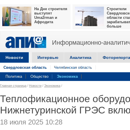
На Дне строителя
Строители
выступят
Свердловск
Uma2rman и
области ста
Афродита
зарабатыва
больше
Информационно-аналитич
Новости
Интервью
Аналитика
Фоторепорт
Свердловская область
Челябинская область
Политика
Общество
Экономика
Главная страница
/
Новости
/
Экономика
/
Теплофикационное оборуд
Нижнетуринской ГРЭС вклю
18 июля 2025 10:28