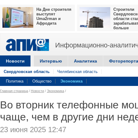
На Дне строителя
Строители
выступят
Свердловск
Uma2rman и
области ста
Афродита
зарабатыва
больше
Информационно-аналитич
Новости
Интервью
Аналитика
Фоторепорт
Свердловская область
Челябинская область
Политика
Общество
Экономика
Главная страница
/
Новости
/
Экономика
/
Во вторник телефонные мо
чаще, чем в другие дни нед
23 июня 2025 12:47