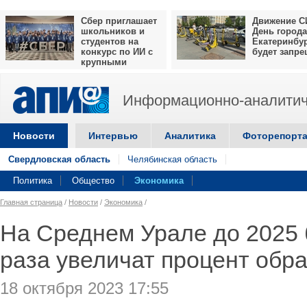
Сбер приглашает
Движение С
школьников и
День города
студентов на
Екатеринбу
конкурс по ИИ с
будет запр
крупными
призами
Информационно-аналитич
Новости
Интервью
Аналитика
Фоторепорт
Свердловская область
Челябинская область
Политика
Общество
Экономика
Главная страница
/
Новости
/
Экономика
/
На Среднем Урале до 2025 
раза увеличат процент обр
18 октября 2023 17:55