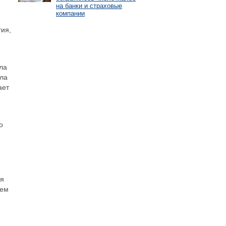
на банки и страховые
компании
ия,
ла
ула
ает
о
ия
чем