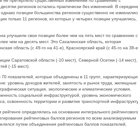
же не претерпело существенных изменений по сравнению с
есятки регионов остались практически без изменений. В середин
 однако позиции большинства регионов существенно не изменилис
ии только 11 регионов, из которых у четырех позиции улучшились, 
на улучшили свои позиции более чем на пять мест по сравнению с
лее чем на десять мест. Это Сахалинская область, которая
нская область (с 49-го на 41-е), Красноярский край (с 45-го на 38-е
иции Саратовской области (-10 мест), Северной Осетии (-14 мест),
тей (-15 мест).
 70 показателей, которые объединены в 11 групп, характеризующи
оне: уровень доходов жителей, занятость и рынок труда, жилищные
графическая ситуация, экологические и климатические условия,
ченность социальной инфраструктурой, уровень экономического
еса, освоенность территории и развитие транспортной инфраструкт
 рейтинге определялись на основании интегрального рейтинговог
регирования рейтинговых баллов регионов по всем анализируемым
делялся путем объединения рейтинговых баллов показателей,