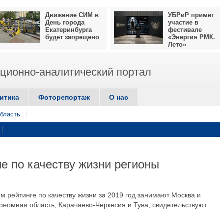
Движение СИМ в
УБРиР примет
День города
участие в
Екатеринбурга
фестивале
будет запрещено
«Энергия РМК.
Лето»
ионно-аналитический портал
итика
Фоторепортаж
О нас
бласть
е по качеству жизни регионы
м рейтинге по качеству жизни за 2019 год занимают Москва и
тономная область, Карачаево-Черкесия и Тува, свидетельствуют