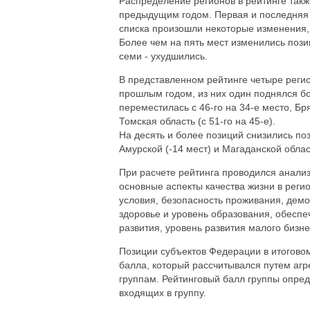
Распределение регионов в рейтинге так
предыдущим годом. Первая и последняя д
списка произошли некоторые изменения,
Более чем на пять мест изменились позиц
семи - ухудшились.
В представленном рейтинге четыре регио
прошлым годом, из них один поднялся бо
переместилась с 46-го на 34-е место, Бря
Томская область (с 51-го на 45-е).
На десять и более позиций снизились поз
Амурской (-14 мест) и Магаданской облас
При расчете рейтинга проводился анализ
основные аспекты качества жизни в реги
условия, безопасность проживания, демо
здоровье и уровень образования, обеспе
развития, уровень развития малого бизн
Позиции субъектов Федерации в итоговом
балла, который рассчитывался путем аг
группам. Рейтинговый балл группы опре
входящих в группу.