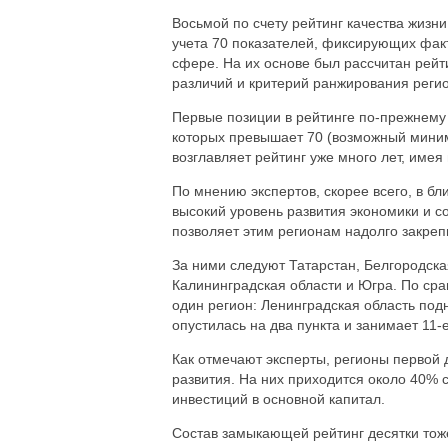
Восьмой по счету рейтинг качества жизн
учета 70 показателей, фиксирующих факт
сфере. На их основе был рассчитан рейт
различий и критерий ранжирования регио
Первые позиции в рейтинге по-прежнему 
которых превышает 70 (возможный миниму
возглавляет рейтинг уже много лет, име
По мнению экспертов, скорее всего, в б
высокий уровень развития экономики и 
позволяет этим регионам надолго закрепи
За ними следуют Татарстан, Белгородска
Калининградская области и Югра. По ср
один регион: Ленинградская область под
опустилась на два пункта и занимает 11-
Как отмечают эксперты, регионы первой 
развития. На них приходится около 40% 
инвестиций в основной капитал.
Состав замыкающей рейтинг десятки тож