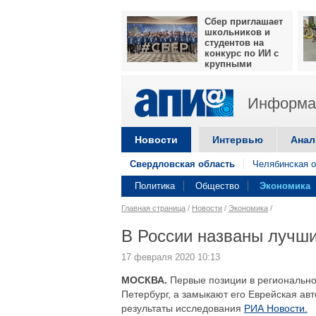
Сбер приглашает
школьников и
студентов на
конкурс по ИИ с
крупными
призами
Информац
Новости
Интервью
Анал
Свердловская область
Челябинская о
Политика
Общество
Экономика
Главная страница
/
Новости
/
Экономика
/
В России названы лучши
17 февраля 2020 10:13
МОСКВА.
Первые позиции в регионально
Петербург, а замыкают его Еврейская ав
результаты исследования
РИА Новости.