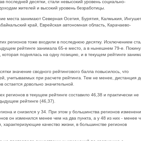
 последней десятки, стали невысокий уровень социально-
 доходам жителей и высокий уровень безработицы.
ие места занимают Северная Осетия, Бурятия, Калмыкия, Ингушет
абайкальский край, Еврейская автономная область, Карачаево-
тих регионов тоже входили в последнюю десятку. Исключением ста
ыдущем рейтинге занимала 65-е место, а в нынешнем 79-е. Покин
 которая поднялась на одну позицию, и в текущем рейтинге заним
сятки значение сводного рейтингового балла повысилось, что
ей, учитываемых при расчете рейтинга. Тем не менее, дистанция д
ов остается довольно значительной.
ех регионов в текущем рейтинге составило 46,38 и практически не
дыдущем рейтинге (46,37).
гиона и снизился у 34. При этом у большинства регионов изменен
ов он изменился менее чем на два пункта, а у 48 из них - менее 
и, характеризующие качество жизни, в большинстве регионов