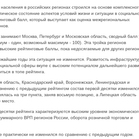
и населения в российских регионах строился на основе комплексног
ическое состояние аспектов условий жизни и ситуации в социальн
инговый балл, который выступает как оценка межрегиональных
нов.
занимают Москва, Петербург и Московская область, сводный балл 
м - один, возможный максимум - 100). Эта тройка регионов
я высокие рейтинговые баллы, пока недосягаемые для других регион
лижайшие годы эта ситуация не изменится. Развитость инфраструкту
социальной сферы вкупе с высоким потенциалом дальнейшего разв
ться в топе рейтинга.
я область, Краснодарский край, Воронежская, Ленинградская и
авнению с предыдущим рейтингом состав первой десятки изменилс
нялась на три пункта, заняв восьмую позицию, а Липецкая область
е место.
десятки рейтинга характеризуются высоким уровнем экономическог
суммарного ВРП регионов России, оборота розничной торговли и
е практически не изменился по сравнению с предыдущим годом.