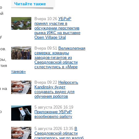
Читайте также
о
ой
Вчера 10:26
УБРиР
принял участие в
обсуждении перспектив
рынка ИЖС на выставке
у
Open Village Ural
Вчера 09:51
Великолепная
ов.
семерка: команды
заводов-гигантов из
ры,
Свердловской области
ития
схлестнулись в «Мире
танков»
Вчера 09:22
Нейросеть
Kandinsky будет
я на
создавать видео для
обучения роботов
5 августа 2026 16:19
о
Приложение УБРиР
возобновило работу
5 августа 2026 13:35
В
Свердловской области
сократилось число жалоб