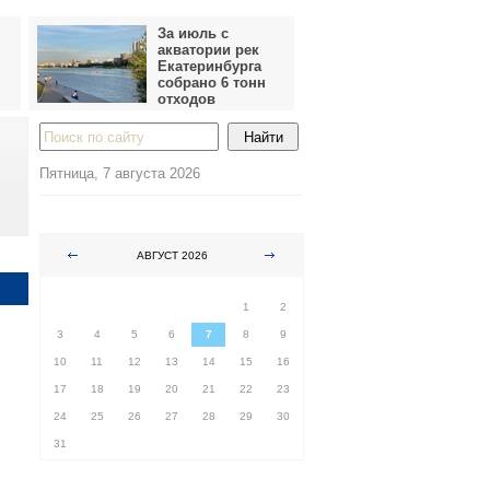
За июль с
акватории рек
Екатеринбурга
собрано 6 тонн
отходов
Пятница, 7 августа 2026
АВГУСТ 2026
ПН
ВТ
СР
ЧТ
ПТ
СБ
ВС
1
2
3
4
5
6
7
8
9
10
11
12
13
14
15
16
17
18
19
20
21
22
23
24
25
26
27
28
29
30
31