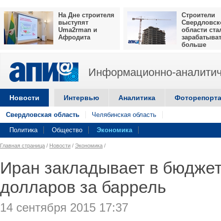
На Дне строителя
Строители
выступят
Свердловск
Uma2rman и
области ста
Афродита
зарабатыва
больше
Информационно-аналитич
Новости
Интервью
Аналитика
Фоторепорт
Свердловская область
Челябинская область
Политика
Общество
Экономика
Главная страница
/
Новости
/
Экономика
/
Иран закладывает в бюджет
долларов за баррель
14 сентября 2015 17:37