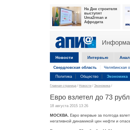
На Дне строителя
выступят
Uma2rman и
Афродита
Информац
Новости
Интервью
Анал
Свердловская область
Челябинская о
Политика
Общество
Экономика
Главная страница
/
Новости
/
Экономика
/
Евро взлетел до 73 руб
18 августа 2015 13:26
МОСКВА.
Евро впервые за полгода взлет
негативной динамикой цен нефти и опасе