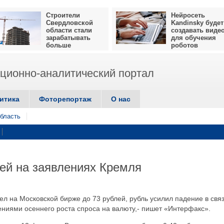
Строители
Нейросеть
Свердловской
Kandinsky будет
области стали
создавать виде
зарабатывать
для обучения
больше
роботов
ионно-аналитический портал
итика
Фоторепортаж
О нас
бласть
лей на заявлениях Кремля
ел на Московской бирже до 73 рублей, рубль усилил падение в связ
ниями осеннего роста спроса на валюту,- пишет «Интерфакс».