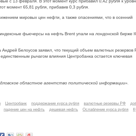
рвые с 13 февраля. В этот момент курс прибавил 0,42 рубля к уров
от момент 65,81 рубля, прибавив 0,3 рубля.
нижением мировых цен нефти, а также опасениями, что в осенний
 индексные фьючерсы на нефть Brent упали на лондонской бирже 
 Андрей Белоусов заявил, что текущий объем валютных резервов
 и единственным рычагом влияния Центробанка остается ключевая
дловское областное агентство политической информации».
я
Центробанк
поддержание курса рубля
валютные резервы РФ
до
падение цен на нефть
дешевая нефть
Ослабление курса рубля
К