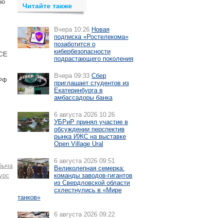
ню
Читайте также
Вчера 10:26
Новая
подписка «Ростелекома»
позаботится о
кибербезопасности
ICE
подрастающего поколения
Вчера 09:33
Сбер
 РФ
приглашает студентов из
Екатеринбурга в
амбассадоры банка
6 августа 2026 10:26
УБРиР принял участие в
обсуждении перспектив
рынка ИЖС на выставке
Open Village Ural
6 августа 2026 09:51
быча
Великолепная семерка:
урс
команды заводов-гигантов
из Свердловской области
схлестнулись в «Мире
танков»
6 августа 2026 09:22