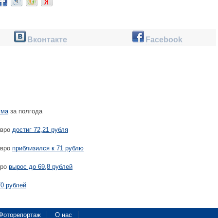
Вконтакте
Facebook
ума
за полгода
евро
достиг 72,21 рубля
евро
приблизился к 71 рублю
вро
вырос до 69,8 рублей
70 рублей
Фоторепортаж
О нас