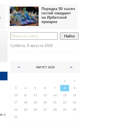
Порядка 50 тысяч
гостей ожидают
о
на Ирбитской
ярмарке
Суббота, 8 августа 2026
АВГУСТ 2026
ПН
ВТ
СР
ЧТ
ПТ
СБ
ВС
1
2
3
4
5
6
7
8
9
10
11
12
13
14
15
16
17
18
19
20
21
22
23
24
25
26
27
28
29
30
и с
31