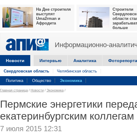
На Дне строителя
Строители
выступят
Свердловск
Uma2rman и
области ста
Афродита
зарабатыва
больше
Информационно-аналитич
Новости
Интервью
Аналитика
Фоторепорт
Свердловская область
Челябинская область
Политика
Общество
Экономика
Главная страница
/
Новости
/
Экономика
/
Пермские энергетики перед
екатеринбургским коллегам
7 июля 2015 12:31