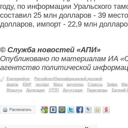
году, по информации Уральского там
составил 25 млн долларов - 39 место
долларов, импорт - 22,9 млн долларо
© Служба новостей «АПИ»
Опубликовано по материалам ИА «
агентство политической информац
Екатеринбург
Российско-Южноафриканский деловой
форум
ЮАР
экспорт
Мясо
антилопы
Страусы
Зебра
Ма
Мпахлуа
Делегация
УТПП
Дегустация
Переговоры
Евгений 
Распечатать