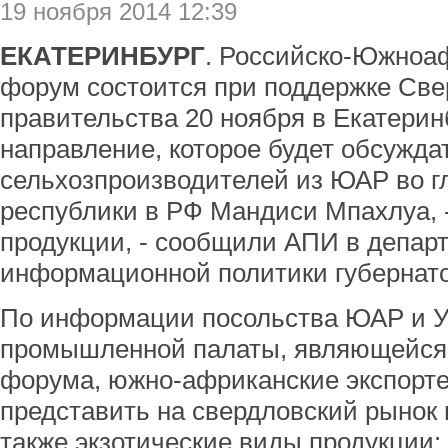
19 ноября 2014 12:39
ЕКАТЕРИНБУРГ
. Российско-Южноа
форум состоится при поддержке Све
правительства 20 ноября в Екатерин
направление, которое будет обсужда
сельхозпроизводителей из ЮАР во г
республики в РФ Мандиси Мпахлуа, -
продукции, - сообщили АПИ в депар
информационной политики губернато
По информации посольства ЮАР и Ур
промышленной палаты, являющейся 
форума, южно-африканские экспорт
представить на свердловский рынок г
также экзотические виды продукции: