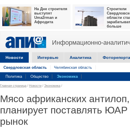
На Дне строителя
Строители
выступят
Свердловск
Uma2rman и
области ста
Афродита
зарабатыва
больше
Информационно-аналитич
Новости
Интервью
Аналитика
Фоторепорт
Свердловская область
Челябинская область
Политика
Общество
Экономика
Главная страница
/
Новости
/
Экономика
/
Мясо африканских антилоп,
планирует поставлять ЮАР 
рынок