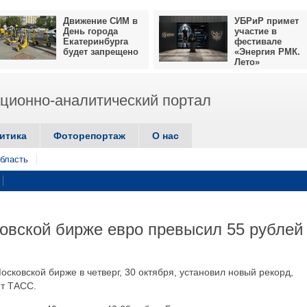
Движение СИМ в
УБРиР примет
День города
участие в
Екатеринбурга
фестивале
будет запрещено
«Энергия РМК.
Лето»
ионно-аналитический портал
итика
Фоторепортаж
О нас
бласть
ковской бирже евро превысил 55 рублей
Московской бирже в четверг, 30 октября, установил новый рекорд,
ет ТАСС.