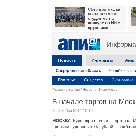
Сбер приглашает
школьников и
студентов на
конкурс по ИИ с
крупными
призами
Информац
Новости
Интервью
Анал
Свердловская область
Челябинская о
Политика
Общество
Экономика
Главная страница
/
Новости
/
Экономика
/
В начале торгов на Мос
30 октября 2014 13:18
МОСКВА
. Курс евро в начале торгов на 
превысив уровень в 55 рублей, - сообща