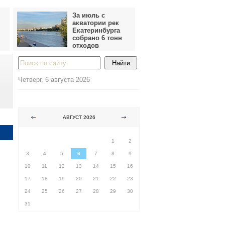
За июль с
акватории рек
Екатеринбурга
собрано 6 тонн
отходов
Четверг, 6 августа 2026
АВГУСТ 2026
ПН
ВТ
СР
ЧТ
ПТ
СБ
ВС
1
2
3
4
5
6
7
8
9
10
11
12
13
14
15
16
17
18
19
20
21
22
23
24
25
26
27
28
29
30
31