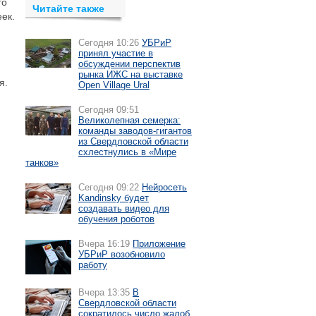
го
Читайте также
еек.
Сегодня 10:26
УБРиР
принял участие в
обсуждении перспектив
рынка ИЖС на выставке
я.
Open Village Ural
Сегодня 09:51
Великолепная семерка:
команды заводов-гигантов
из Свердловской области
схлестнулись в «Мире
танков»
Сегодня 09:22
Нейросеть
Kandinsky будет
создавать видео для
обучения роботов
Вчера 16:19
Приложение
УБРиР возобновило
работу
Вчера 13:35
В
Свердловской области
сократилось число жалоб