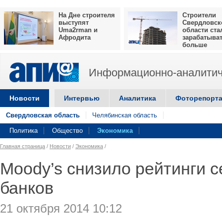
На Дне строителя
Строители
выступят
Свердловск
Uma2rman и
области ста
Афродита
зарабатыва
больше
Информационно-аналитич
Новости
Интервью
Аналитика
Фоторепорт
Свердловская область
Челябинская область
Политика
Общество
Экономика
Главная страница
/
Новости
/
Экономика
/
Moody’s снизило рейтинги с
банков
21 октября 2014 10:12