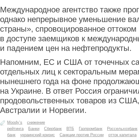
Международное агентство также прог
однако непрерывное уменьшение ва
страны», спровоцированное оттоком
в доступе заемщиков к международ
и падением цен на нефтепродукты.
Напомним, ЕС и США от точечных с
отдельных лиц к секторальным мер
нынешнего года на фоне продолжающ
на Украине. В ответ Россия огранич
продовольственных товаров из США,
Австралии и Норвегии.
Moody’s
снижение
рейтинга
Банки
Сбербанк
ВТБ
Газпромбанк
Россельхозбанк
банк
украинский кризис
Санкции против России
отток капитала