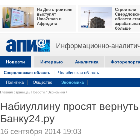
На Дне строителя
Строители
выступят
Свердловск
Uma2rman и
области ста
Афродита
зарабатыва
больше
Информационно-аналитич
Новости
Интервью
Аналитика
Фоторепорт
Свердловская область
Челябинская область
Политика
Общество
Экономика
Главная страница
/
Новости
/
Экономика
/
Набиуллину просят вернут
Банку24.ру
16 сентября 2014 19:03