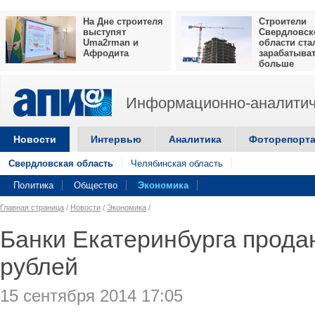
На Дне строителя
Строители
выступят
Свердловск
Uma2rman и
области ста
Афродита
зарабатыва
больше
Информационно-аналитич
Новости
Интервью
Аналитика
Фоторепорт
Свердловская область
Челябинская область
Политика
Общество
Экономика
Главная страница
/
Новости
/
Экономика
/
Банки Екатеринбурга прода
рублей
15 сентября 2014 17:05