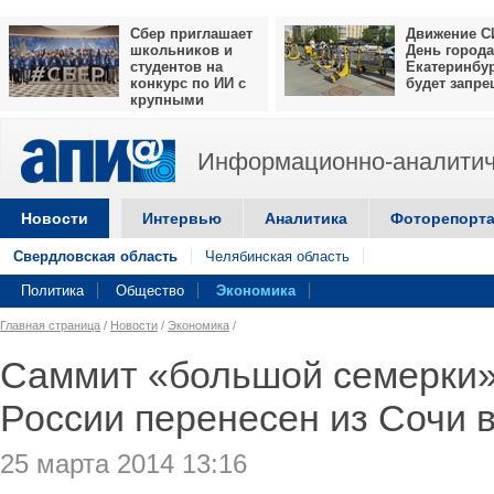
Сбер приглашает
Движение С
школьников и
День города
студентов на
Екатеринбу
конкурс по ИИ с
будет запр
крупными
призами
Информационно-аналитич
Новости
Интервью
Аналитика
Фоторепорт
Свердловская область
Челябинская область
Политика
Общество
Экономика
Главная страница
/
Новости
/
Экономика
/
Саммит «большой семерки»
России перенесен из Сочи 
25 марта 2014 13:16