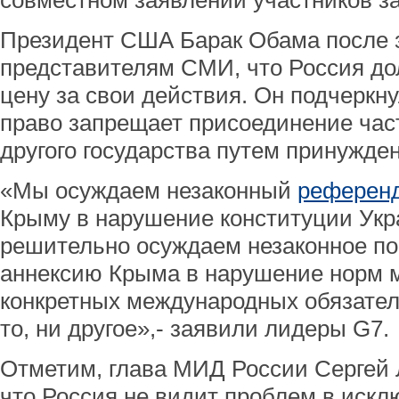
совместном заявлении участников з
Президент США Барак Обама после 
представителям СМИ, что Россия до
цену за свои действия. Он подчеркн
право запрещает присоединение час
другого государства путем принужде
«Мы осуждаем незаконный
референ
Крыму в нарушение конституции Укр
решительно осуждаем незаконное по
аннексию Крыма в нарушение норм м
конкретных международных обязател
то, ни другое»,- заявили лидеры G7.
Отметим, глава МИД России Сергей 
что Россия не видит проблем в искл